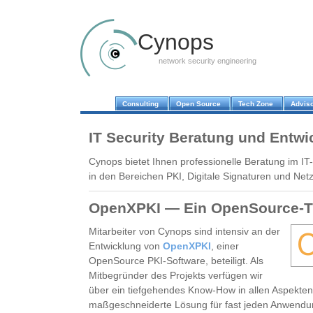
Cynops
network security engineering
Consulting
Open Source
Tech Zone
Adviso
IT Security Beratung und Entwi
Cynops bietet Ihnen professionelle Beratung im IT
in den Bereichen PKI, Digitale Signaturen und Netz
OpenXPKI — Ein OpenSource-Tr
Mitarbeiter von Cynops sind intensiv an der
Entwicklung von
OpenXPKI
, einer
OpenSource PKI-Software, beteiligt. Als
Mitbegründer des Projekts verfügen wir
über ein tiefgehendes Know-How in allen Aspekte
maßgeschneiderte Lösung für fast jeden Anwendung